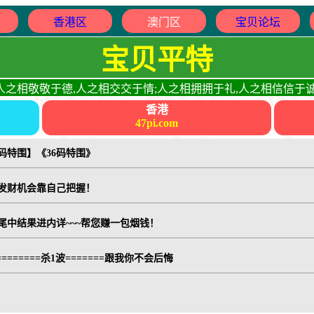
香港区
澳门区
宝贝论坛
宝贝平特
人之相敬敬于德,人之相交交于情;人之相拥拥于礼,人之相信信于诚
香港
47pi.com
36码特围】《36码特围》
＞，发财机会靠自己把握！
，⑥尾中结果进内详~~~帮您赚一包烟钱！
========杀1波=======跟我你不会后悔