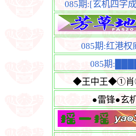
085期:[玄机四
085期:红港
085期:█
◆王中王◆①肖
●雷锋●玄