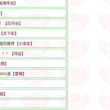
海涛传说】
宝】
！
【日月谷】
【天下彩】
强烈推荐
【小龙女】
！！！
【鸿运】
极限】
00%准
【雷锋】
摇】