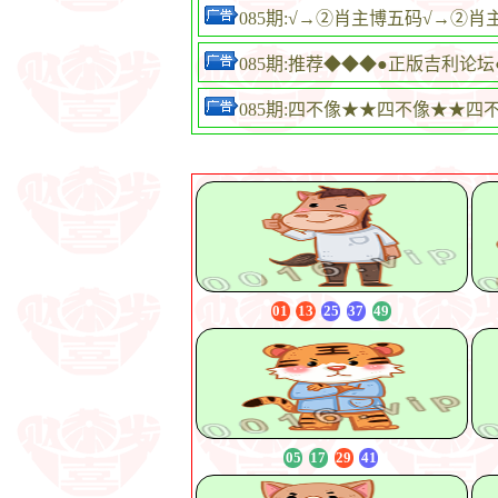
085期:√→②肖主博五码√→②
085期:推荐◆◆◆●正版吉利论
085期:四不像★★四不像★★
01
13
25
37
49
05
17
29
41