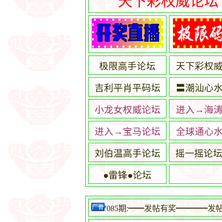
天下彩权威论坛
极限高手论坛
天下彩权
吉利平肖平码坛
〓潮汕心
小龙女权威论坛
进入→海
进入→宝马论坛
全球通心
刘伯温高手论坛
摇一摇论坛
●雷锋●论坛
085期:━━发帖有奖━━━━