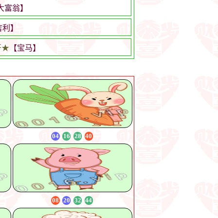
大富翁】
吉利】
开★
【宝马】
04
16
28
40
08
20
32
44