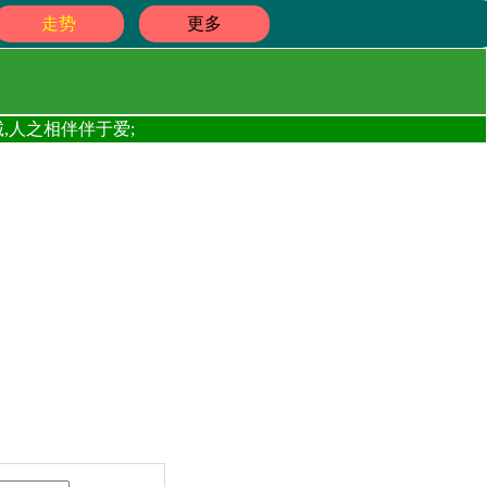
走势
更多
,人之相伴伴于爱;