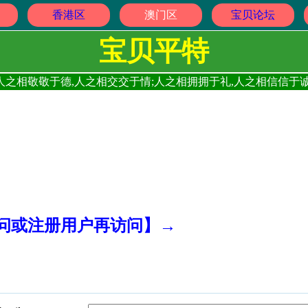
香港区
澳门区
宝贝论坛
宝贝平特
人之相敬敬于德,人之相交交于情;人之相拥拥于礼,人之相信信于诚
访问或注册用户再访问】→