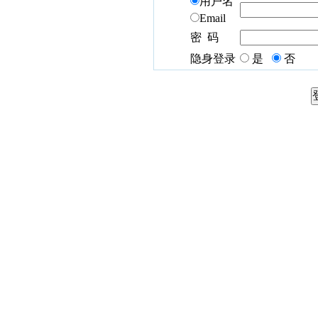
用户名
Email
密 码
隐身登录
是
否