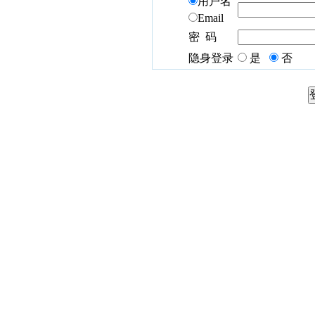
用户名
Email
密 码
隐身登录
是
否