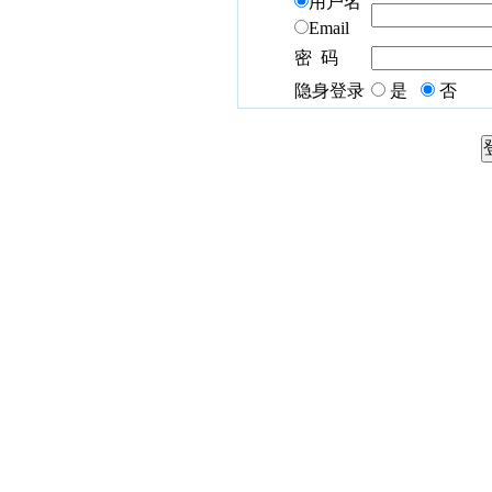
用户名
Email
密 码
隐身登录
是
否