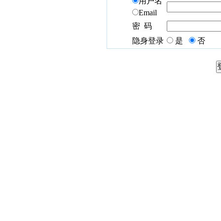
用户名
Email
密 码
隐身登录
是
否