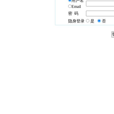
用户名
Email
密 码
隐身登录
是
否