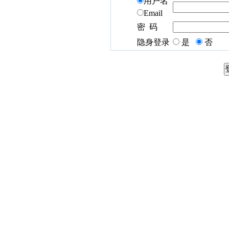
用户名
Email
密 码
隐身登录
是
否