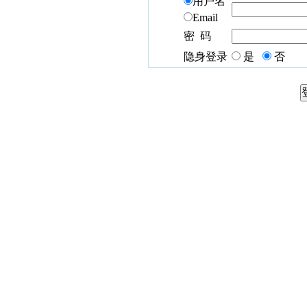
用户名
Email
密 码
隐身登录
是
否