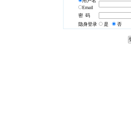
用户名
Email
密 码
隐身登录
是
否