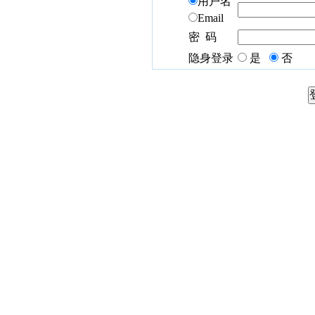
用户名
Email
密 码
隐身登录
是
否