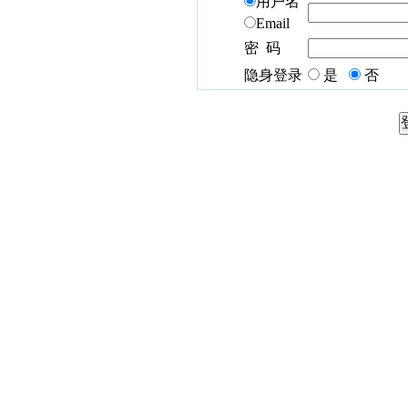
用户名
Email
密 码
隐身登录
是
否