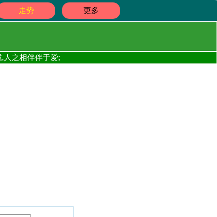
走势
更多
,人之相伴伴于爱;