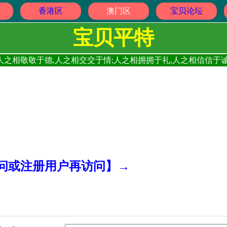
香港区
澳门区
宝贝论坛
宝贝平特
人之相敬敬于德,人之相交交于情;人之相拥拥于礼,人之相信信于诚
访问或注册用户再访问】→