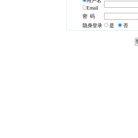
用户名
Email
密 码
隐身登录
是
否