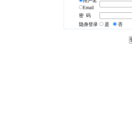
用户名
Email
密 码
隐身登录
是
否