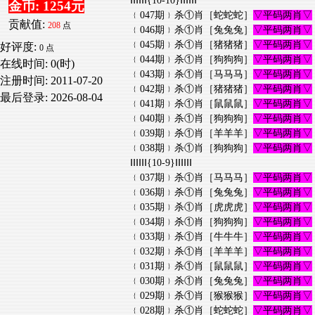
ⅠⅠⅠⅠⅠⅠ{10-10}ⅠⅠⅠⅠⅠⅠ
金币: 1254元
﹛047期﹜杀①肖［蛇蛇蛇］
▽平码两肖▽
贡献值:
208
点
﹛046期﹜杀①肖［兔兔兔］
▽平码两肖▽
﹛045期﹜杀①肖［猪猪猪］
▽平码两肖▽
好评度:
0 点
﹛044期﹜杀①肖［狗狗狗］
▽平码两肖▽
在线时间: 0(时)
﹛043期﹜杀①肖［马马马］
▽平码两肖▽
注册时间:
2011-07-20
﹛042期﹜杀①肖［猪猪猪］
▽平码两肖▽
最后登录:
2026-08-04
﹛041期﹜杀①肖［鼠鼠鼠］
▽平码两肖▽
﹛040期﹜杀①肖［狗狗狗］
▽平码两肖▽
﹛039期﹜杀①肖［羊羊羊］
▽平码两肖▽
﹛038期﹜杀①肖［狗狗狗］
▽平码两肖▽
ⅠⅠⅠⅠⅠⅠ{10-9}ⅠⅠⅠⅠⅠⅠ
﹛037期﹜杀①肖［马马马］
▽平码两肖▽
﹛036期﹜杀①肖［兔兔兔］
▽平码两肖▽
﹛035期﹜杀①肖［虎虎虎］
▽平码两肖▽
﹛034期﹜杀①肖［狗狗狗］
▽平码两肖▽
﹛033期﹜杀①肖［牛牛牛］
▽平码两肖▽
﹛032期﹜杀①肖［羊羊羊］
▽平码两肖▽
﹛031期﹜杀①肖［鼠鼠鼠］
▽平码两肖▽
﹛030期﹜杀①肖［兔兔兔］
▽平码两肖▽
﹛029期﹜杀①肖［猴猴猴］
▽平码两肖▽
﹛028期﹜杀①肖［蛇蛇蛇］
▽平码两肖▽