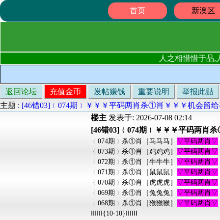
首页
新澳区
人之相惜惜于品,
返回论坛
充值金币
发帖赚钱
重要说明
举报此贴
主题 :
[46错03]﹛074期﹜￥￥￥平码两肖杀①肖￥￥￥机会
楼主
发表于: 2026-07-08 02:14
[46错03]﹛074期﹜￥￥￥平码
﹛074期﹜杀①肖［马马马］
▽平码两肖▽
﹛073期﹜杀①肖［鸡鸡鸡］
▽平码两肖▽
﹛072期﹜杀①肖［牛牛牛］
▽平码两肖▽
﹛071期﹜杀①肖［鼠鼠鼠］
▽平码两肖▽
﹛070期﹜杀①肖［虎虎虎］
▽平码两肖▽
﹛069期﹜杀①肖［兔兔兔］
▽平码两肖▽
﹛068期﹜杀①肖［猴猴猴］
▽平码两肖▽
ⅠⅠⅠⅠⅠⅠ{10-10}ⅠⅠⅠⅠⅠⅠ