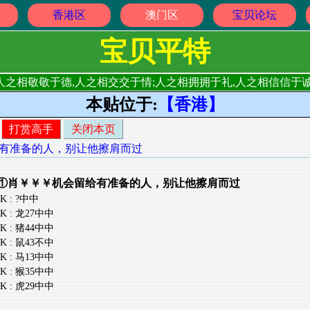
香港区
澳门区
宝贝论坛
宝贝平特
人之相敬敬于德,人之相交交于情;人之相拥拥于礼,人之相信信于诚
本贴位于:
【香港】
打赏高手
关闭本页
留给有准备的人，别让他擦肩而过
两肖杀①肖￥￥￥机会留给有准备的人，别让他擦肩而过
K : ?中中
K : 龙27中中
K : 猪44中中
K : 鼠43不中
K : 马13中中
K : 猴35中中
K : 虎29中中