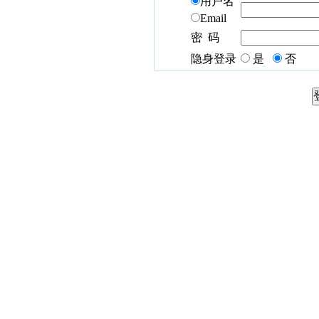
用户名
Email
密 码
隐身登录
是
否