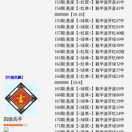
153期:悬崖【<红双>】殺半波开蓝41中
154期:悬崖【<红单>】殺半波开蓝41中
ⅠⅠⅠⅠⅠⅠⅠⅠⅠⅠⅠⅠ【10-10】
155期:悬崖【<绿双>】殺半波开红07中
156期:悬崖【<绿双>】殺半波开红01中
157期:悬崖【<红双>】殺半波开红40错
158期:悬崖【<绿单>】殺半波开绿16中
159期:悬崖【<绿双>】殺半波开绿39中
160期:悬崖【<红双>】殺半波开红02错
161期:悬崖【<绿单>】殺半波开红08中
162期:悬崖【<红单>】殺半波开绿32中
163期:悬崖【<绿单>】殺半波开蓝37中
164期:悬崖【<红单>】殺半波开绿21中
【
叶随风飘
】
ⅠⅠⅠⅠⅠⅠⅠⅠⅠⅠⅠⅠ【10-8】
165期:悬崖【<绿双>】殺半波开蓝03中
166期:悬崖【<蓝单>】殺半波开绿06中
167期:悬崖【<绿单>】殺半波开红19中
168期:悬崖【<绿双>】殺半波开蓝15中
169期:悬崖【<蓝单>】殺半波开红24中
四级高手
170期:悬崖【<绿双>】殺半波开蓝03中
171期:悬崖【<蓝双>】殺半波开绿28中