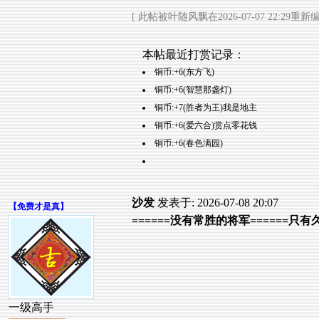
[ 此帖被叶随风飘在2026-07-07 22:29重新编
本帖最近打赏记录：
铜币:+6(东方飞)
铜币:+6(智慧那盏灯)
铜币:+7(胜者为王)我是地主
铜币:+6(爱六合)赏点零花钱
铜币:+6(春色满园)
沙发
发表于: 2026-07-08 20:07
【
免费才是真
】
======没有常胜的将军======只
一级高手