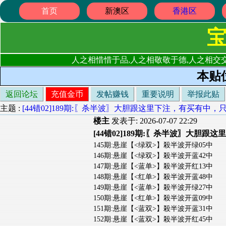
首页
新澳区
香港区
人之相惜惜于品,人之相敬敬于德,人之相交交
本贴
返回论坛
充值金币
发帖赚钱
重要说明
举报此贴
主题 :
[44错02]189期:〖杀半波〗大胆跟这里下注，有买有中
楼主
发表于: 2026-07-07 22:29
[44错02]189期:〖杀半波〗大胆
145期:悬崖【<绿双>】殺半波开绿05中
146期:悬崖【<绿双>】殺半波开蓝42中
147期:悬崖【<蓝单>】殺半波开红13中
148期:悬崖【<红单>】殺半波开蓝48中
149期:悬崖【<蓝单>】殺半波开绿27中
150期:悬崖【<红单>】殺半波开蓝09中
151期:悬崖【<蓝双>】殺半波开蓝31中
152期:悬崖【<蓝双>】殺半波开红45中