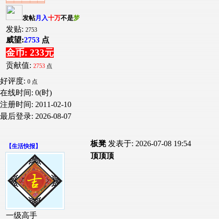
发帖
月入
十万
不是
梦
发贴:
2753
威望:
2753
点
金币: 233元
贡献值:
2753
点
好评度:
0 点
在线时间: 0(时)
注册时间:
2011-02-10
最后登录:
2026-08-07
板凳
发表于: 2026-07-08 19:54
【
生活快报
】
顶顶顶
一级高手