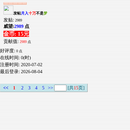
发帖
月入
十万
不是
梦
发贴:
2989
威望:
2989
点
金币: 15元
贡献值:
2989
点
好评度:
0 点
在线时间: 0(时)
注册时间:
2020-07-02
最后登录:
2026-08-04
<<
1
2
3
4
5
>>
[共
15
页]