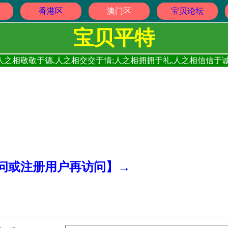
香港区
澳门区
宝贝论坛
宝贝平特
人之相敬敬于德,人之相交交于情;人之相拥拥于礼,人之相信信于诚
访问或注册用户再访问】→