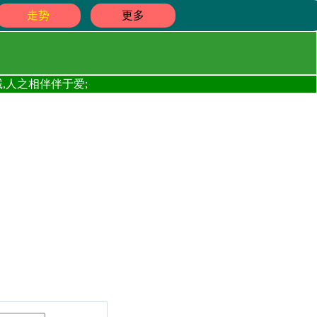
走势
更多
,人之相伴伴于爱;