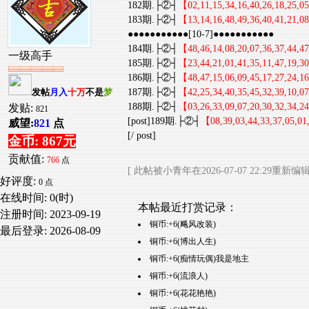
182期.├②┤
【02,11,15,34,16,40,26,18,25,05
183期.├②┤
【13,14,16,48,49,36,40,41,21,08
●●●●●●●●●●●[10-7]●●●●●●●●●●●
184期.├②┤
【48,46,14,08,20,07,36,37,44,47
一级高手
185期.├②┤
【23,44,21,01,41,35,11,47,19,30
186期.├②┤
【48,47,15,06,09,45,17,27,24,16
187期.├②┤
【42,25,34,40,35,45,32,39,10,07
发帖
月入
十万
不是
梦
188期.├②┤
【03,26,33,09,07,20,30,32,34,24
发贴:
821
[post]189期.├②┤
【08,39,03,44,33,37,05,01
威望:
821
点
[/ post]
金币: 867元
贡献值:
766
点
[ 此帖被小青年在2026-07-07 22:29重新编辑
好评度:
0 点
在线时间: 0(时)
本帖最近打赏记录：
注册时间:
2023-09-19
铜币:+6(飚风改装)
最后登录:
2026-08-09
铜币:+6(博出人生)
铜币:+6(痴情玩偶)我是地主
铜币:+6(流浪人)
铜币:+6(花花艳艳)