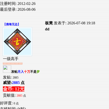
注册时间:
2012-02-26
最后登录:
2026-08-06
板凳
发表于: 2026-07-08 19:18
【
佛海无边
】
dd
一级高手
发帖
月入
十万
不是
梦
发贴:
2885
威望:
2885
点
金币: 12元
贡献值:
2885
点
好评度:
0 点
在线时间: 0(时)