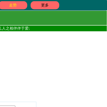
走势
更多
,人之相伴伴于爱;