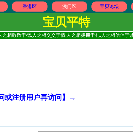
香港区
澳门区
宝贝论坛
宝贝平特
人之相敬敬于德,人之相交交于情;人之相拥拥于礼,人之相信信于诚
访问或注册用户再访问】→