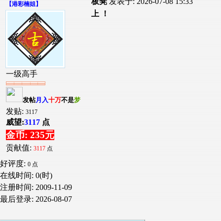
板凳
发表于: 2026-07-08 15:33
【
港彩楠姐
】
上 ！
一级高手
发帖
月入
十万
不是
梦
发贴:
3117
威望:
3117
点
金币: 235元
贡献值:
3117
点
好评度:
0 点
在线时间: 0(时)
注册时间:
2009-11-09
最后登录:
2026-08-07