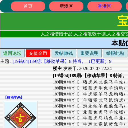
首页
新澳区
香港区
人之相惜惜于品,人之相敬敬于德,人之相交交
本贴
返回论坛
充值金币
发帖赚钱
重要说明
举报此贴
主题 :
[19错04]189期:【移动苹果】8 特肖。（已更新）9
楼主
发表于: 2026-07-07 22:24
[19错04]189期:【移动苹果】8 特
189期:8 特肖【（猪 虎 鸡 龙 猴 马 羊 蛇
188期:8 特肖【（猴 鼠 虎 牛 兔 羊 鸡 
187期:8 特肖【（牛 虎 猴 羊 马 龙 狗 
【
移动苹果
】
186期:8 特肖【（羊 猪 猴 龙 马 鼠 鸡 
185期:8 特肖【（鸡 龙 蛇 羊 虎 猴 兔 
184期:8 特肖【（龙 鼠 兔 虎 马 羊 蛇 
183期:8 特肖【（牛 鼠 虎 马 鸡 兔 羊 
182期:8 特肖【（牛 鸡 龙 猴 鼠 猪 兔 