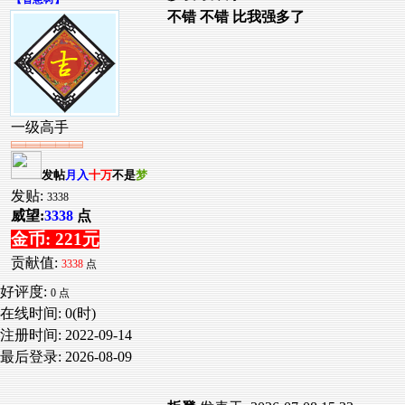
不错 不错 比我强多了
一级高手
发帖
月入
十万
不是
梦
发贴:
3338
威望:
3338
点
金币: 221元
贡献值:
3338
点
好评度:
0 点
在线时间: 0(时)
注册时间:
2022-09-14
最后登录:
2026-08-09