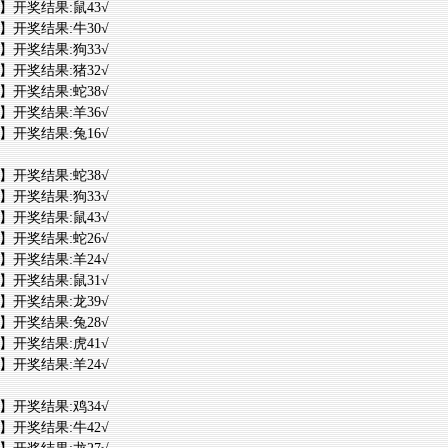
0）】开奖结果:鼠43√
4）】开奖结果:牛30√
6）】开奖结果:狗33√
7）】开奖结果:猪32√
2）】开奖结果:蛇38√
1）】开奖结果:羊36√
8）】开奖结果:兔16√
4）】开奖结果:蛇38√
2）】开奖结果:狗33√
4）】开奖结果:鼠43√
0）】开奖结果:蛇26√
9）】开奖结果:羊24√
1）】开奖结果:鼠31√
7）】开奖结果:龙39√
2）】开奖结果:兔28√
2）】开奖结果:虎41√
6）】开奖结果:羊24√
5）】开奖结果:鸡34√
9）】开奖结果:牛42√