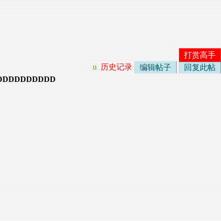
打赏高手
u
历史记录
编辑帖子
回复此帖
DDDDDDDDD