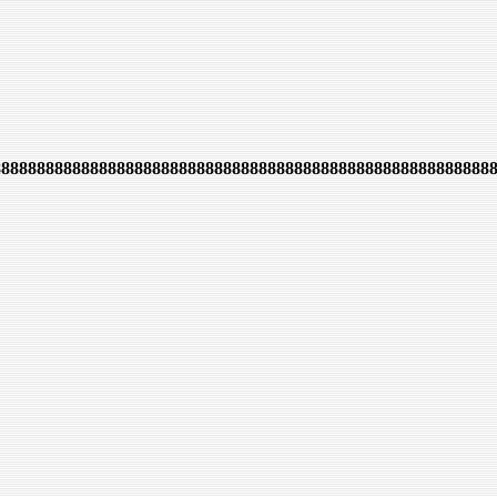
88888888888888888888888888888888888888888888888888888888