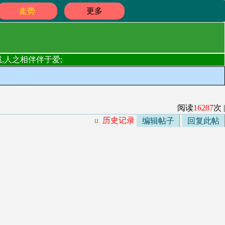
走势
更多
,人之相伴伴于爱;
阅读
16287
次 |
u
历史记录
编辑帖子
回复此帖