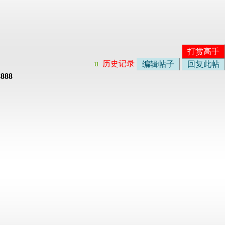
打赏高手
u
历史记录
编辑帖子
回复此帖
8888