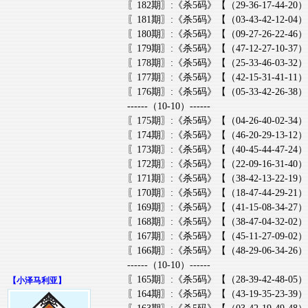
〖182期〗:《杀5码》【（29-36-17-44-2
〖181期〗:《杀5码》【（03-43-42-12-0
〖180期〗:《杀5码》【（09-27-26-22-4
〖179期〗:《杀5码》【（47-12-27-10-3
〖178期〗:《杀5码》【（25-33-46-03-3
〖177期〗:《杀5码》【（42-15-31-41-1
〖176期〗:《杀5码》【（05-33-42-26-3
------（10-10）------
〖175期〗:《杀5码》【（04-26-40-02-3
〖174期〗:《杀5码》【（46-20-29-13-1
〖173期〗:《杀5码》【（40-45-44-47-2
〖172期〗:《杀5码》【（22-09-16-31-4
〖171期〗:《杀5码》【（38-42-13-22-1
〖170期〗:《杀5码》【（18-47-44-29-2
〖169期〗:《杀5码》【（41-15-08-34-2
〖168期〗:《杀5码》【（38-47-04-32-0
〖167期〗:《杀5码》【（45-11-27-09-0
〖166期〗:《杀5码》【（48-29-06-34-2
------（10-10）------
〖165期〗:《杀5码》【（28-39-42-48-0
【
小泽马利亚
】
〖164期〗:《杀5码》【（43-19-35-23-3