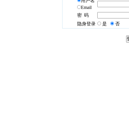
用户名
Email
密 码
隐身登录
是
否