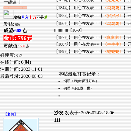
一级高手
【184期】:用心在发表==【
《鸡鸡鸡》
】
【185期】:用心在发表==【
《猴猴猴》
】
发帖
月入
十万
不是
梦
【186期】:用心在发表==【
《鸡鸡鸡》
】
发贴:
608
ⅠⅠⅠⅠⅠⅠⅠⅠⅠⅠⅠⅠ【10-9】
威望:
608
点
金币: 796元
【187期】:用心在发表==【
《鼠鼠鼠》
】
【188期】:用心在发表==【
《牛牛牛》
】
贡献值:
550
点
【189期】:用心在发表==【
《蛇蛇蛇》
】开
好评度:
0 点
在线时间: 0(时)
注册时间:
2023-11-01
本帖最近打赏记录：
最后登录:
2026-08-03
铜币:+19(赤裸裸好料)
铜币:+6(孤傲一世)
沙发
发表于: 2026-07-08 18:06
【
老何
】
111