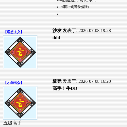
铜币:+6(可爱猪猪)
沙发
发表于: 2026-07-08 19:28
【
理想主义
】
ddd
板凳
发表于: 2026-07-08 16:20
【
才华出众
】
高手！牛DD
五级高手