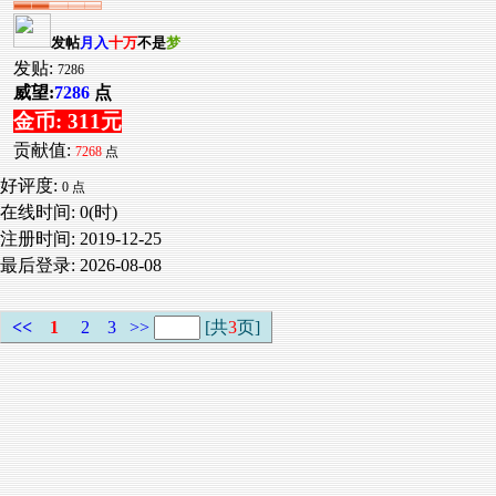
发帖
月入
十万
不是
梦
发贴:
7286
威望:
7286
点
金币: 311元
贡献值:
7268
点
好评度:
0 点
在线时间: 0(时)
注册时间:
2019-12-25
最后登录:
2026-08-08
<<
1
2
3
>>
[共
3
页]