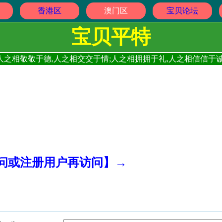
香港区
澳门区
宝贝论坛
宝贝平特
人之相敬敬于德,人之相交交于情;人之相拥拥于礼,人之相信信于诚
访问或注册用户再访问】→