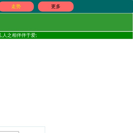
走势
更多
,人之相伴伴于爱;