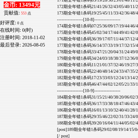
171期全年错1杀码05/19/28/38/25/01/46/11
金币: 13494元
172期全年错1杀码21/41/26/32/43/05/40/11
贡献值:
173期全年错1杀码19/25/45/11/33/42/36/48
553
点
-----------------[10-8]-----------------
好评度:
0 点
174期全年错1杀码07/25/36/09/17/19/44/46
在线时间: 0(时)
175期全年错1杀码45/02/34/17/44/49/41/42
注册时间:
2018-11-02
176期全年错1杀码36/39/17/07/11/44/37/12
最后登录:
2026-08-05
177期全年错1杀码36/14/37/33/19/17/32/15
178期全年错1杀码33/47/21/20/04/31/24/49
179期全年错1杀码34/24/03/18/38/37/12/36
180期全年错1杀码11/21/01/37/32/46/19/27
181期全年错1杀码22/40/48/14/24/33/47/35
182期全年错1杀码17/23/33/03/12/24/13/14
183期全年错1杀码46/47/44/02/12/05/21/33
-----------------[10-9]-----------------
184期全年错1杀码31/15/21/40/38/20/06/02
185期全年错1杀码36/17/33/38/18/47/46/43
186期全年错1杀码16/01/13/10/32/40/41/28
187期全年错1杀码29/35/46/22/02/31/33/24
188期全年错1杀码39/20/16/04/11/44/05/02
[post]189期全年错1杀码29/02/08/19/14/15/0
[/ post]