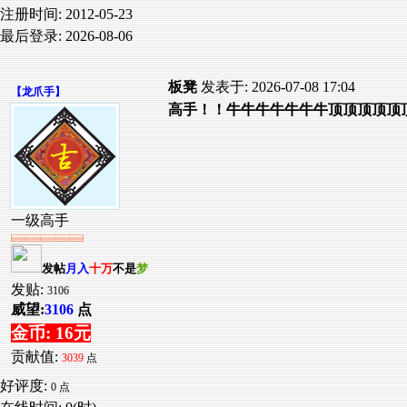
注册时间:
2012-05-23
最后登录:
2026-08-06
板凳
发表于: 2026-07-08 17:04
【
龙爪手
】
高手！！牛牛牛牛牛牛牛顶顶顶顶顶
一级高手
发帖
月入
十万
不是
梦
发贴:
3106
威望:
3106
点
金币: 16元
贡献值:
3039
点
好评度:
0 点