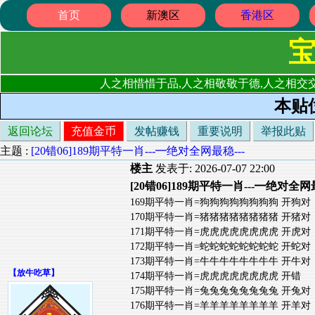
首页
新澳区
香港区
人之相惜惜于品,人之相敬敬于德,人之相交交
本贴
返回论坛
充值金币
发帖赚钱
重要说明
举报此贴
主题 :
[20错06]189期平特一肖---━绝对全网最稳---
楼主
发表于: 2026-07-07 22:00
[20错06]189期平特一肖---━绝对全网最
169期平特一肖=狗狗狗狗狗狗狗狗 开狗对
170期平特一肖=猪猪猪猪猪猪猪猪 开猪对
171期平特一肖=虎虎虎虎虎虎虎虎 开虎对
172期平特一肖=蛇蛇蛇蛇蛇蛇蛇蛇 开蛇对
173期平特一肖=牛牛牛牛牛牛牛牛 开牛对
【
放牛吃草
】
174期平特一肖=虎虎虎虎虎虎虎虎 开错
175期平特一肖=兔兔兔兔兔兔兔兔 开兔对
176期平特一肖=羊羊羊羊羊羊羊羊 开羊对