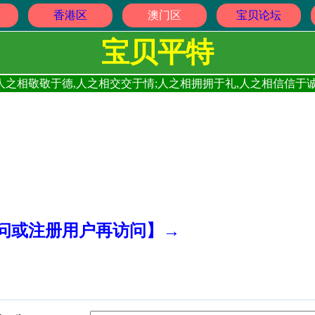
香港区
澳门区
宝贝论坛
宝贝平特
人之相敬敬于德,人之相交交于情;人之相拥拥于礼,人之相信信于诚
访问或注册用户再访问】→