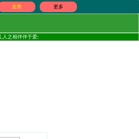
走势
更多
,人之相伴伴于爱;