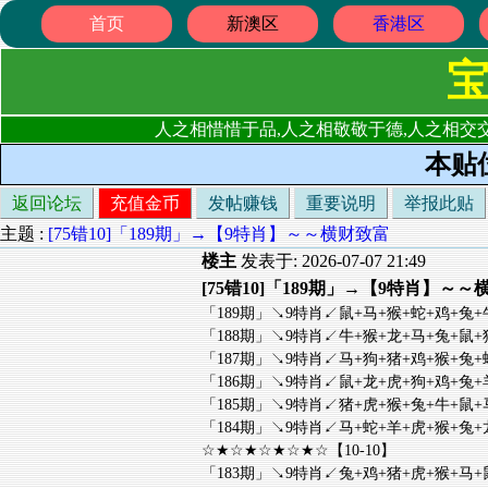
首页
新澳区
香港区
人之相惜惜于品,人之相敬敬于德,人之相交交
本贴
返回论坛
充值金币
发帖赚钱
重要说明
举报此贴
主题 :
[75错10]「189期」→【9特肖】～～横财致富
楼主
发表于: 2026-07-07 21:49
[75错10]「189期」→【9特肖】～
「189期」↘9特肖↙鼠+马+猴+蛇+鸡+兔
「188期」↘9特肖↙牛+猴+龙+马+兔+鼠
「187期」↘9特肖↙马+狗+猪+鸡+猴+兔+
「186期」↘9特肖↙鼠+龙+虎+狗+鸡+兔+
「185期」↘9特肖↙猪+虎+猴+兔+牛+鼠+
「184期」↘9特肖↙马+蛇+羊+虎+猴+兔+
☆★☆★☆★☆★☆【10-10】
「183期」↘9特肖↙兔+鸡+猪+虎+猴+马+