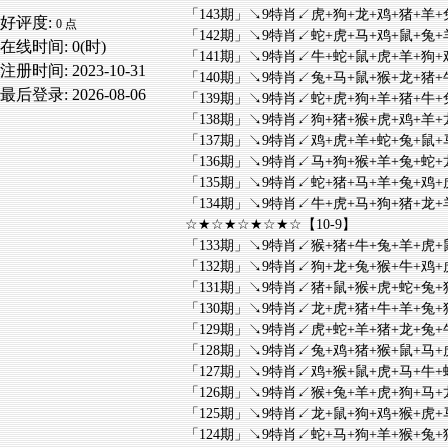
「143期」↘9特肖↙虎+狗+龙+鸡+猪+羊
好评度:
0 点
「142期」↘9特肖↙蛇+虎+马+鸡+鼠+兔+
在线时间: 0(时)
「141期」↘9特肖↙牛+蛇+鼠+虎+羊+狗+
注册时间:
2023-10-31
「140期」↘9特肖↙兔+马+鼠+猴+龙+猪+
最后登录:
2026-08-06
「139期」↘9特肖↙蛇+虎+狗+羊+猪+牛+
「138期」↘9特肖↙狗+猪+猴+虎+鸡+羊+
「137期」↘9特肖↙鸡+虎+羊+蛇+兔+鼠+
「136期」↘9特肖↙马+狗+猴+羊+兔+蛇+
「135期」↘9特肖↙蛇+猪+马+羊+兔+鸡+
「134期」↘9特肖↙牛+虎+马+狗+猪+龙+
☆★☆★☆★☆★☆【10-9】
「133期」↘9特肖↙猴+猪+牛+兔+羊+虎+
「132期」↘9特肖↙狗+龙+兔+猴+牛+鸡+
「131期」↘9特肖↙猪+鼠+猴+虎+蛇+兔+
「130期」↘9特肖↙龙+虎+猪+牛+羊+兔+
「129期」↘9特肖↙虎+蛇+羊+猪+龙+兔
「128期」↘9特肖↙兔+鸡+猪+猴+鼠+马+
「127期」↘9特肖↙鸡+猴+鼠+虎+马+牛+
「126期」↘9特肖↙猴+兔+羊+虎+狗+马+
「125期」↘9特肖↙龙+鼠+狗+鸡+猴+虎+
「124期」↘9特肖↙蛇+马+狗+羊+猴+兔+