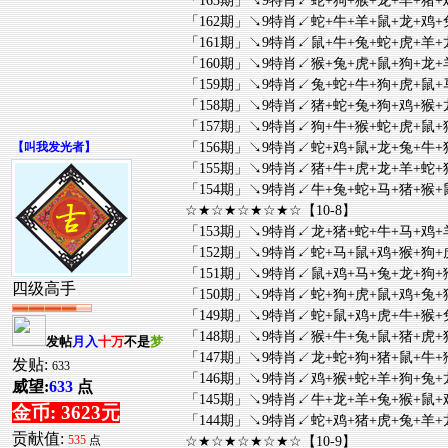
「163期」↘9特肖↙蛇+狗+猴+龙+羊+猪+
「162期」↘9特肖↙蛇+牛+羊+鼠+龙+鸡+
「161期」↘9特肖↙鼠+牛+兔+蛇+虎+羊
「160期」↘9特肖↙猴+兔+虎+鼠+狗+龙+
「159期」↘9特肖↙兔+蛇+牛+狗+虎+鼠
「158期」↘9特肖↙猪+蛇+兔+狗+鸡+猴+
「157期」↘9特肖↙狗+牛+猴+蛇+虎+鼠+
【
叫我发光者
】
「156期」↘9特肖↙蛇+鸡+鼠+龙+兔+牛
「155期」↘9特肖↙猪+牛+虎+龙+羊+蛇+
「154期」↘9特肖↙牛+兔+蛇+马+猪+猴+
☆★☆★☆★☆★☆【10-8】
「153期」↘9特肖↙龙+猪+蛇+牛+马+鸡+
「152期」↘9特肖↙蛇+马+鼠+鸡+猴+狗+
「151期」↘9特肖↙鼠+鸡+马+兔+龙+狗+
四级高手
「150期」↘9特肖↙蛇+狗+虎+鼠+鸡+兔+
「149期」↘9特肖↙蛇+鼠+鸡+虎+牛+猴
「148期」↘9特肖↙猴+牛+兔+鼠+猪+虎+
发帖
月入
十万
不是
梦
「147期」↘9特肖↙龙+蛇+狗+猪+鼠+牛+
发贴:
633
「146期」↘9特肖↙鸡+猴+蛇+羊+狗+兔+
威望:
633
点
「145期」↘9特肖↙牛+龙+羊+兔+猴+鼠+
金币: 3623元
「144期」↘9特肖↙蛇+鸡+猪+虎+兔+羊
贡献值:
535
点
☆★☆★☆★☆★☆【10-9】