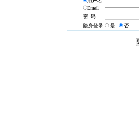
用户名
Email
密 码
隐身登录
是
否