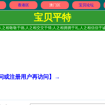
香港区
澳门区
宝贝论坛
宝贝平特
人之相敬敬于德,人之相交交于情;人之相拥拥于礼,人之相信信于诚
访问或注册用户再访问】→