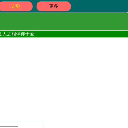
走势
更多
,人之相伴伴于爱;