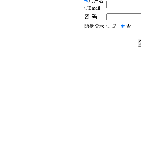
用户名
Email
密 码
隐身登录
是
否