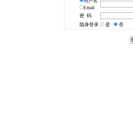
用户名
Email
密 码
隐身登录
是
否