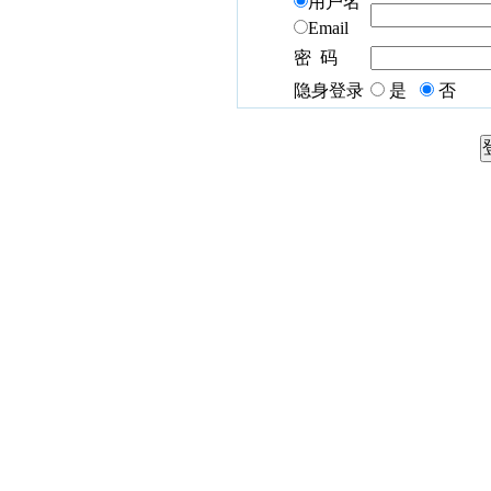
用户名
Email
密 码
隐身登录
是
否