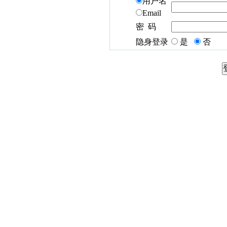
用户名
Email
密 码
隐身登录
是
否