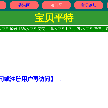
香港区
澳门区
宝贝论坛
宝贝平特
人之相敬敬于德,人之相交交于情;人之相拥拥于礼,人之相信信于诚
访问或注册用户再访问】→