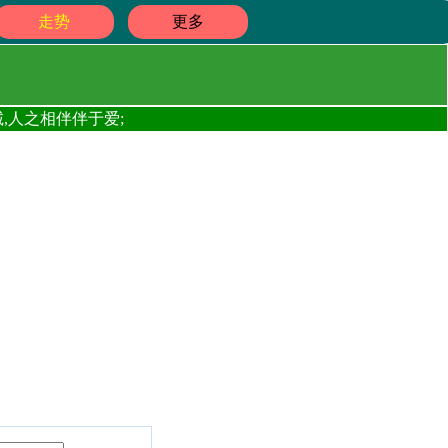
走势
更多
,人之相伴伴于爱;