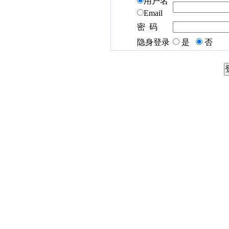
用户名
Email
密 码
隐身登录
是
否