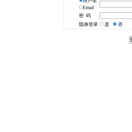
用户名
Email
密 码
隐身登录
是
否