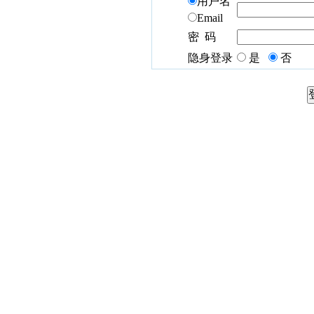
用户名
Email
密 码
隐身登录
是
否