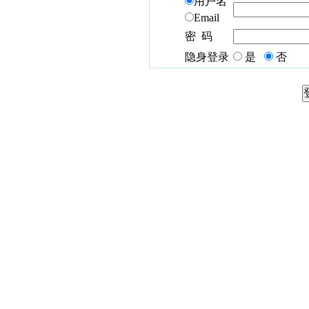
用户名
Email
密 码
隐身登录
是
否