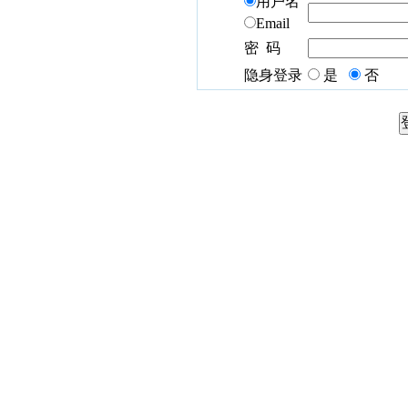
用户名
Email
密 码
隐身登录
是
否