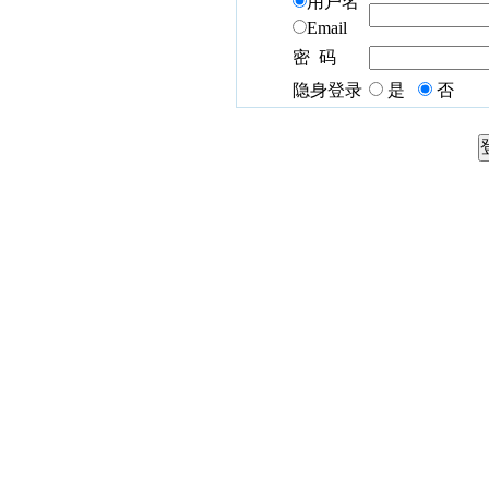
用户名
Email
密 码
隐身登录
是
否