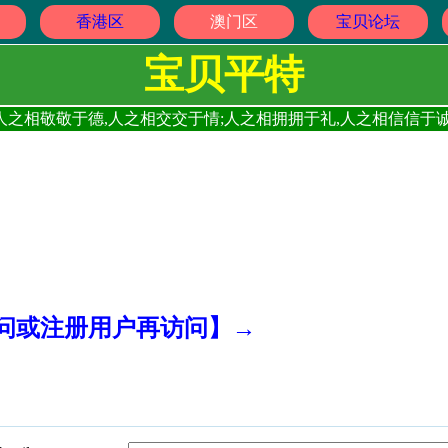
香港区
澳门区
宝贝论坛
宝贝平特
人之相敬敬于德,人之相交交于情;人之相拥拥于礼,人之相信信于诚
访问或注册用户再访问】→