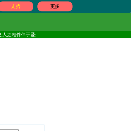
走势
更多
,人之相伴伴于爱;