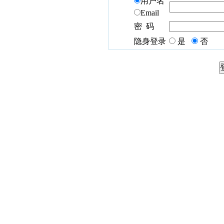
用户名
Email
密 码
隐身登录
是
否