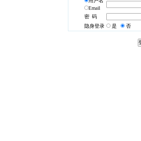
用户名
Email
密 码
隐身登录
是
否