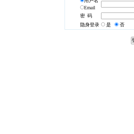
用户名
Email
密 码
隐身登录
是
否