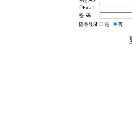
用户名
Email
密 码
隐身登录
是
否