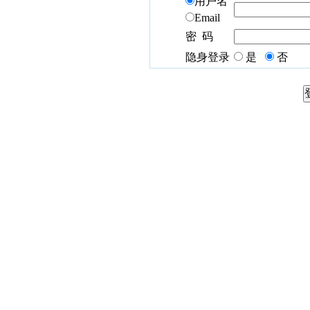
用户名
Email
密 码
隐身登录
是
否